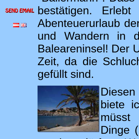
bestätigen. Erleb
Abenteuerurlaub de
und Wandern in de
Baleareninsel! Der U
Zeit, da die Schlu
gefüllt sind.
Diesen
biete i
müsst 
Dinge (