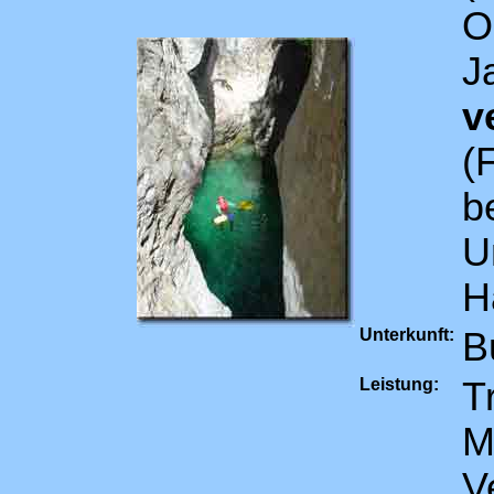
O
J
v
(
b
U
H
Unterkunft:
B
Leistung:
T
M
V