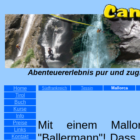
Abenteuererlebnis pur und zug
Home
Südfrankreich
Tessin
Mallorca
Tirol
Buch
Kurse
Info
Mit einem Mallor
Preise
Links
"Ballermann"! Dass 
Kontakt