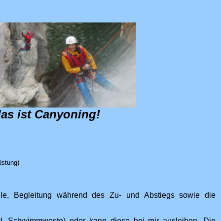
as ist Canyoning!
üstung)
olle, Begleitung während des Zu- und Abstiegs sowie die
tl. Schwimmweste) oder kann diese bei mir ausleihen. Die