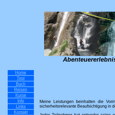
Abenteuererlebni
Home
Tirol
Buch
Reisen
Kurse
Info
Meine Leistungen beinhalten die Vori
sicherheitsrelevante Beaufsichtigung in d
Links
Kontakt
Jeder Teilnehmer hat entweder seine e