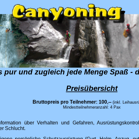
s pur und zugleich jede Menge Spaß - d
Preisübersicht
Bruttopreis pro Teilnehmer: 100,--
(inkl. Leihausr
Mindestteilnehmeranzahl: 4 Pax
nformation über Verhalten und Gefahren, Ausrüstungskontr
er Schlucht.
igene persönliche Schutzausrüstung (Gurt, Helm, Anzug, ev