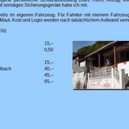
nd sonstigen Sicherungsgeräte habe ich mit.
weils im eigenen Fahrzeug. Für Fahrten mit meinem Fahrzeug 
r Maut, Kost und Logis werden nach tatsächlichem Aufwand verr
St)
15,--
0,50
15,--
llbach
40,--
45,--
65,--