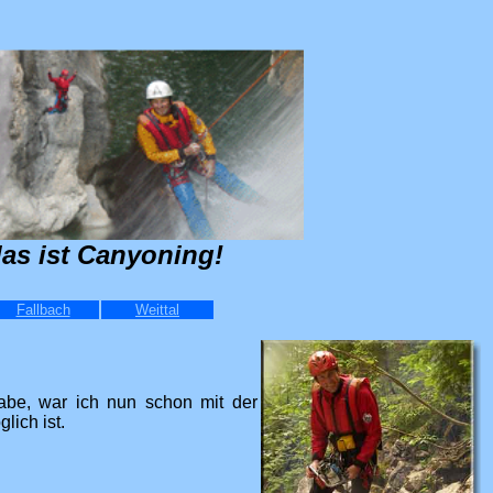
as ist Canyoning!
Fallbach
Weittal
abe, war ich nun schon mit der
ich ist.