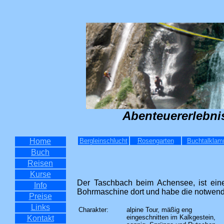
Abenteuererlebni
Home
Bergleinschlucht
Rosengarten
Buchtalkla
Buch
Reisen
Kurse
Der Taschbach beim Achensee, ist ein
Info
Bohrmaschine dort und habe die notwend
Preise
Links
Charakter:
alpine Tour, mäßig eng
eingeschnitten im Kalkgestein,
Kontakt